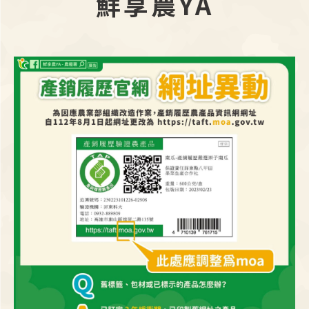
鮮享農YA