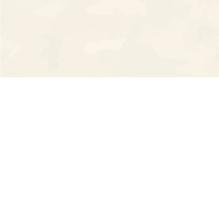
臺北食農教育推廣平台
Taipei Food and Agriculture Education
臺北市政府產業發展局
地址：
11008
臺北市信義區市府路1號 北區10樓、2樓、西北
區5樓
電話：
1999
（外縣市請撥
02-27208889
）
服務時間：
週一至週五 上午08:30－17:30，例假日及國定假